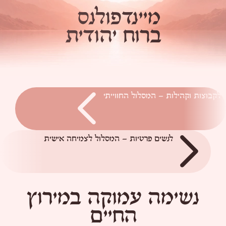
מ
י
י
נ
ד
פ
ו
ל
נ
ס
ב
ר
ו
ח
י
ה
ו
ד
י
ת
לקבוצות וקהילות – המסלול החווייתי
לנשים פרטיות – המסלול לצמיחה אישית
נשימה עמוקה במירוץ
החיים