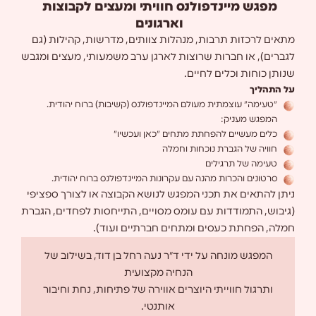
מפגש מיינדפולנס חוויתי ומעצים לקבוצות
וארגונים
מתאים לרכזות תרבות, מנהלות צוותים, מדרשות, קהילות (גם
לגברים), או חברות שרוצות לארגן ערב משמעותי, מעצים ומגבש
שנותן כוחות וכלים לחיים.
על התהליך
"טעימה" עוצמתית מעולם המיינדפולנס (קשיבות) ברוח יהודית.
המפגש מעניק:
כלים מעשיים להפחתת מתחים "כאן ועכשיו"
חוויה של הגברת נוכחות וחמלה
טעימה של תרגילים
סרטונים והכרות מהנה עם עקרונות המיינדפולנס ברוח יהודית.
ניתן להתאים את תכני המפגש לנושא הקבוצה או לצורך ספציפי
(גיבוש, התמודדות עם עומס מסויים, התייחסות לפחדים, הגברת
חמלה, הפחתת כעסים ומתחים חברתיים ועוד).
המפגש מונחה על ידי ד"ר נעה רחל בן דוד, בשילוב של
הנחיה מקצועית
ותרגול חווייתי היוצרים אווירה של פתיחות, נחת וחיבור
אותנטי.