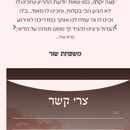
נעה יקרה, כמו שאת יודעת ההריון שזכינו לו
תוד
לא הגיע הכי בקלות, וחכינו לו מאוד.. ב"ה
ומקסימ
זכינו לו וה' שלח לנו אותך כמדריכה לאירוע
לרעיונ
הגדול ורצינו להגיד לך ממש תודה! על הליווי,
יות
קרא עוד...
העצות, החיזוקים והתמיכה, ממש היה לנו
ונחת. 
טוב ורגוע בהדרכות ובזכות זה ב"ה גם בלידה
(נשימו
משפחת שור
עצמה. תודה גדולה מעומק הלב, שבע"ה
לקודש 
תמשיכי להדריך עוד זוגות בישראל ותוסיפי
והבי
להן כח ועוצמה רוחנית. תודה רבה רבה!
חיי
עבורנו
לתהליך
צרי קשר
ע"י
שהעיר
חוד