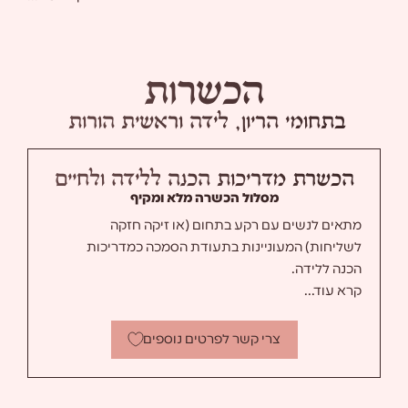
הכשרות
בתחומי הריון, לידה וראשית הורות
ה
כ
ש
ר
ת
מ
ד
ר
י
כ
ו
ת
ה
כ
נ
ה
ל
ל
י
ד
ה
ו
ל
ח
י
י
ם
מסלול הכשרה מלא ומקיף
מתאים לנשים עם רקע בתחום (או זיקה חזקה
לשליחות) המעוניינות בתעודת הסמכה כמדריכות
הכנה ללידה.
קרא עוד...
צרי קשר לפרטים נוספים