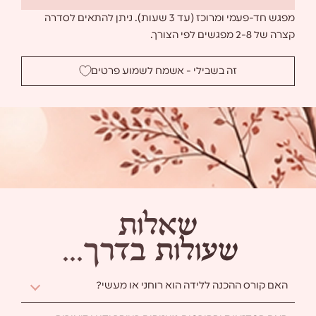
מפגש חד-פעמי ומרוכז (עד 3 שעות). ניתן להתאים לסדרה
קצרה של 2-8 מפגשים לפי הצורך.
זה בשבילי - אשמח לשמוע פרטים
ש
א
ל
ו
ת
ש
ע
ו
ל
ו
ת
ב
ד
ר
ך
.
.
.
האם קורס ההכנה ללידה הוא רוחני או מעשי?
ה
א
ם
ק
ו
ר
ס
ה
ה
כ
נ
ה
ל
ל
י
ד
ה
ה
ו
א
ר
ו
ח
נ
י
א
ו
מ
ע
ש
י
?