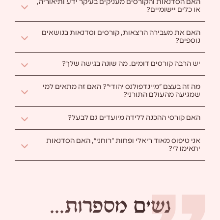
האם הסדנאות והקורסים מעניקים בעיקר ידע ותיאוריה,
או כלים יישומיים?
ה
א
ם
ה
ס
ד
נ
א
ו
ת
ו
ה
ק
ו
ר
ס
י
ם
מ
ע
נ
י
ק
י
ם
ב
ע
י
ק
ר
י
ד
ע
ו
ת
י
א
ו
ר
י
ה
,
א
ו
כ
ל
י
ם
י
י
ש
ו
מ
י
י
ם
?
האם את מעבירה הרצאות, קורסים וסדנאות בנושאים
נוספים?
ה
א
ם
א
ת
מ
ע
ב
י
ר
ה
ה
ר
צ
א
ו
ת
,
ק
ו
ר
ס
י
ם
ו
ס
ד
נ
א
ו
ת
ב
נ
ו
ש
א
י
ם
נ
ו
ס
פ
י
ם
?
יש הרבה קורסים דומים. מה שונה בגישה שלך?
י
ש
ה
ר
ב
ה
ק
ו
ר
ס
י
ם
ד
ו
מ
י
ם
.
מ
ה
ש
ו
נ
ה
ב
ג
י
ש
ה
ש
ל
ך
?
מה זה בעצם "מיינדפולנס יהודי"? האם זה מתאים למי
שמגיעה מהעולם התורני?
מ
ה
ז
ה
ב
ע
צ
ם
"
מ
י
י
נ
ד
פ
ו
ל
נ
ס
י
ה
ו
ד
י
"
?
ה
א
ם
ז
ה
מ
ת
א
י
ם
ל
מ
י
ש
מ
ג
י
ע
ה
מ
ה
ע
ו
ל
ם
ה
ת
ו
ר
נ
י
?
האם קורסי ההכנה ללידה מיועדים גם לבעל?
ה
א
ם
ק
ו
ר
ס
י
ה
ה
כ
נ
ה
ל
ל
י
ד
ה
מ
י
ו
ע
ד
י
ם
ג
ם
ל
ב
ע
ל
?
אני טיפוס מאוד ריאלי ופחות "רוחני", האם הסדנאות
יתאימו לי?
א
נ
י
ט
י
פ
ו
ס
מ
א
ו
ד
ר
י
א
ל
י
ו
פ
ח
ו
ת
"
ר
ו
ח
נ
י
"
,
ה
א
ם
ה
ס
ד
נ
א
ו
ת
י
ת
א
י
מ
ו
ל
י
?
נ
ש
י
ם
מ
ס
פ
ר
ו
ת
.
.
.