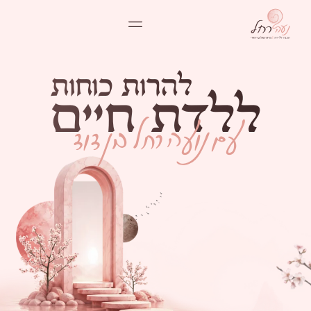
ל
ה
ר
ו
ת
כ
ו
ח
ו
ת
ל
ל
ד
ת
ח
י
י
ם
עם נועה רחל בן דוד