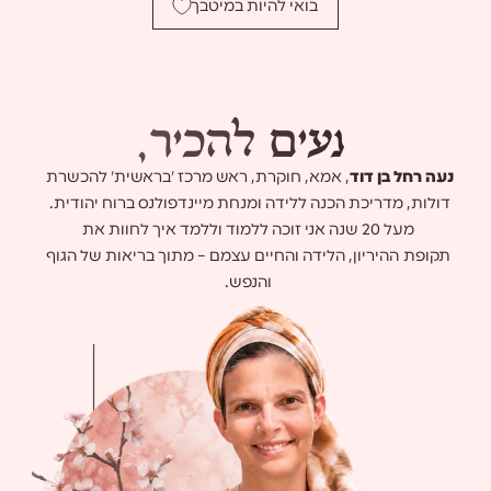
בואי להיות במיטבך
נ
ע
י
ם
ל
ה
כ
י
ר
,
נעה רחל בן דוד
, אמא, חוקרת, ראש מרכז 'בראשית' להכשרת
דולות, מדריכת הכנה ללידה ומנחת מיינדפולנס ברוח יהודית.
מעל 20 שנה אני זוכה ללמוד וללמד איך לחוות את
תקופת ההיריון, הלידה והחיים עצמם – מתוך בריאות של הגוף
והנפש.