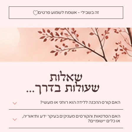
זה בשבילי - אשמח לשמוע פרטים
ש
א
ל
ו
ת
ש
ע
ו
ל
ו
ת
ב
ד
ר
ך
.
.
.
האם קורס ההכנה ללידה הוא רוחני או מעשי?
ה
א
ם
ק
ו
ר
ס
ה
ה
כ
נ
ה
ל
ל
י
ד
ה
ה
ו
א
ר
ו
ח
נ
י
א
ו
מ
ע
ש
י
?
האם הסדנאות והקורסים מעניקים בעיקר ידע ותיאוריה,
או כלים יישומיים?
ה
א
ם
ה
ס
ד
נ
א
ו
ת
ו
ה
ק
ו
ר
ס
י
ם
מ
ע
נ
י
ק
י
ם
ב
ע
י
ק
ר
י
ד
ע
ו
ת
י
א
ו
ר
י
ה
,
א
ו
כ
ל
י
ם
י
י
ש
ו
מ
י
י
ם
?