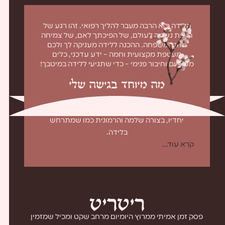
הלידה היא הרבה מעבר להליך רפואי. זהו רגע של
הגעת נשמה לעולם, של הפיכתך לאם, של צמיחה
מזוג למשפחה. ההכנה ללידה מעניקה לך ולכם
מעטפת מקצועית וחמה – ידע עדכני, כלים
מעשיים וחיבור פנימי – כדי שתגיעי ללידה במיטבך!
מה מיוחד בגישה שלי
קורס אחד שמשלב את ההכנה הפיזית והרוחנית
יחדיו, בצורה שלמה והרמונית כמו שמתרחש
בלידה.
קרא עוד...
ר
י
ט
ר
י
ט
פסק זמן אמיתי ממרוץ היומיום מרחב שקט ומכיל שמזמין