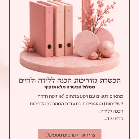
ה
כ
ש
ר
ת
מ
ד
ר
י
כ
ו
ת
ה
כ
נ
ה
ל
ל
י
ד
ה
ו
ל
ח
י
י
ם
מסלול הכשרה מלא ומקיף
מתאים לנשים עם רקע בתחום (או זיקה חזקה
לשליחות) המעוניינות בתעודת הסמכה כמדריכות
הכנה ללידה.
קרא עוד...
צרי קשר לפרטים נוספים