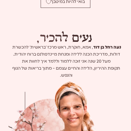
בואי להיות במיטבך
נ
ע
י
ם
ל
ה
כ
י
ר
,
נעה רחל בן דוד
, אמא, חוקרת, ראש מרכז 'בראשית' להכשרת
דולות, מדריכת הכנה ללידה ומנחת מיינדפולנס ברוח יהודית.
מעל 20 שנה אני זוכה ללמוד וללמד איך לחוות את
תקופת ההיריון, הלידה והחיים עצמם – מתוך בריאות של הגוף
והנפש.