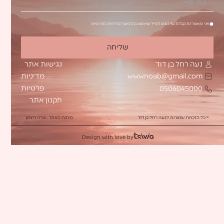
שכל החיי
ני מאשר/ת קבלת עדכונים למייל ושימוש בהתאם למדיניות הפרטיות
שלה, כך ג
החיים. כשב
שליחה
שגילתה 
נעה רחל בן דוד
נגישות אתר
להשתמש בה
מדיניות
wwwnoab@gmail.com
פרטיות
0506045000
הזו (ידע
תקנון אתר
לכל א
© כל הזכויות שמורות לנעה רחל בן דוד
פיתוח האתר: שרה וייצמן
בת
Design with love by