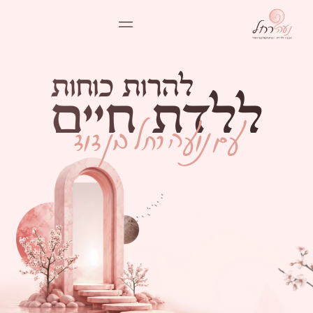
ל
ה
ר
ו
ת
כ
ו
ח
ו
ת
ל
ל
ד
ת
ח
י
י
ם
עם נועה רחל בן דוד