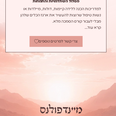
מסלול השתלמויות והתמחות
למדריכות הכנה ללידה קיימות, דולות, מיילדות או
נשות טיפול שרוצות להעשיר את ארגז הכלים שלהן
מבלי לעבור קורס הסמכה מלא.
קרא עוד...
השתלמות מיינדפולנס (קשיבות) ברוח יהודית:
צרי קשר לפרטים נוספים
השתלמות שיטת ימימה ללידה:
מ
י
י
נ
ד
פ
ו
ל
נ
ס