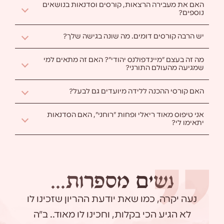
האם את מעבירה הרצאות, קורסים וסדנאות בנושאים
נוספים?
ה
א
ם
א
ת
מ
ע
ב
י
ר
ה
ה
ר
צ
א
ו
ת
,
ק
ו
ר
ס
י
ם
ו
ס
ד
נ
א
ו
ת
ב
נ
ו
ש
א
י
ם
נ
ו
ס
פ
י
ם
?
יש הרבה קורסים דומים. מה שונה בגישה שלך?
י
ש
ה
ר
ב
ה
ק
ו
ר
ס
י
ם
ד
ו
מ
י
ם
.
מ
ה
ש
ו
נ
ה
ב
ג
י
ש
ה
ש
ל
ך
?
מה זה בעצם "מיינדפולנס יהודי"? האם זה מתאים למי
שמגיעה מהעולם התורני?
מ
ה
ז
ה
ב
ע
צ
ם
"
מ
י
י
נ
ד
פ
ו
ל
נ
ס
י
ה
ו
ד
י
"
?
ה
א
ם
ז
ה
מ
ת
א
י
ם
ל
מ
י
ש
מ
ג
י
ע
ה
מ
ה
ע
ו
ל
ם
ה
ת
ו
ר
נ
י
?
האם קורסי ההכנה ללידה מיועדים גם לבעל?
ה
א
ם
ק
ו
ר
ס
י
ה
ה
כ
נ
ה
ל
ל
י
ד
ה
מ
י
ו
ע
ד
י
ם
ג
ם
ל
ב
ע
ל
?
אני טיפוס מאוד ריאלי ופחות "רוחני", האם הסדנאות
יתאימו לי?
א
נ
י
ט
י
פ
ו
ס
מ
א
ו
ד
ר
י
א
ל
י
ו
פ
ח
ו
ת
"
ר
ו
ח
נ
י
"
,
ה
א
ם
ה
ס
ד
נ
א
ו
ת
י
ת
א
י
מ
ו
ל
י
?
נ
ש
י
ם
מ
ס
פ
ר
ו
ת
.
.
.
נעה יקרה, כמו שאת יודעת ההריון שזכינו לו
תודה ע
לא הגיע הכי בקלות, וחכינו לו מאוד.. ב"ה
ומקסימה. 