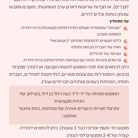
לגברים), או חברות שרוצות לארגן ערב משמעותי, מעצים ומגבש
שנותן כוחות וכלים לחיים.
על התהליך
"טעימה" עוצמתית מעולם המיינדפולנס (קשיבות) ברוח יהודית.
המפגש מעניק:
כלים מעשיים להפחתת מתחים "כאן ועכשיו"
חוויה של הגברת נוכחות וחמלה
טעימה של תרגילים
סרטונים והכרות מהנה עם עקרונות המיינדפולנס ברוח יהודית.
ניתן להתאים את תכני המפגש לנושא הקבוצה או לצורך ספציפי
(גיבוש, התמודדות עם עומס מסויים, התייחסות לפחדים, הגברת
חמלה, הפחתת כעסים ומתחים חברתיים ועוד).
המפגש מונחה על ידי ד"ר נעה רחל בן דוד, בשילוב של
הנחיה מקצועית
ותרגול חווייתי היוצרים אווירה של פתיחות, נחת וחיבור
אותנטי.
מפגש חד-פעמי ומרוכז (עד 3 שעות). ניתן להתאים לסדרה
קצרה של 2-8 מפגשים לפי הצורך.